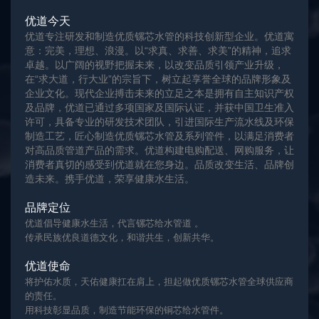
优道今天
优道专注研发和制造优质镙芯水管的科技创新型企业。优道寓
意：完美，理想、浪漫。以“求真、求善、求美”的精神，追求
卓越。以广阔的视野把握未来，以改变品质引领产业升级，
在“求大道，行大业”的宗旨下，树立起享誉全球的品牌形象及
企业文化。现代企业搏击未来的立足之本是拥有自主知识产权
及品牌，优道已通过多项国家及国际认证，并获中国卫生准入
许可，具备专业的研发技术团队，引进国际生产流水线及环保
制造工艺，匠心制造优质镙芯水管及系列管件，以满足消费者
对高品质管道产品的需求。优道构建电购配送、网购服务，让
消费者真切的感受到优道就在您身边。品质改变生活、品牌创
造未来。携手优道，荣享健康水生活。
品牌定位
优道倡导健康水生活，代言镙芯给水管道 。
传承民族优良道德文化，和谐共生，创新共华。
优道使命
将护佑水质，天佑健康扛在肩上，担起做优质镙芯水管全球供应商
的责任。
用科技彰显品质，制造节能环保的铜芯给水管件。