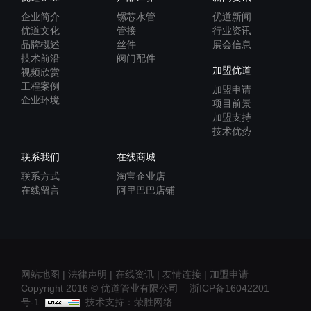
企业简介
镙芯水管
优道新闻
优道文化
管接
行业资讯
品牌概述
丝件
展会信息
技术前沿
阀门配件
加盟优道
视频欣赏
工程案例
加盟申请
企业环境
项目前景
加盟支持
技术优势
联系我们
在线商城
联系方式
淘宝企业店
在线留言
阿里巴巴店铺
网站地图
|
法律声明
|
在线资讯
|
友情连接
|
加盟申请
Copyright 2016 © 优道管业有限公司
浙ICP备16042201
号-1
技术支持：
荣胜网络