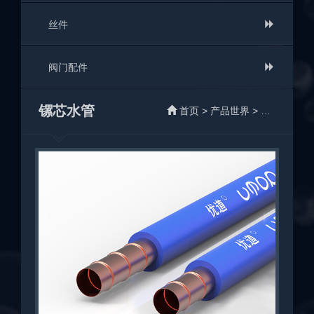
丝件

阀门配件

镙芯水管
首页
>
产品世界
> 镙芯水管