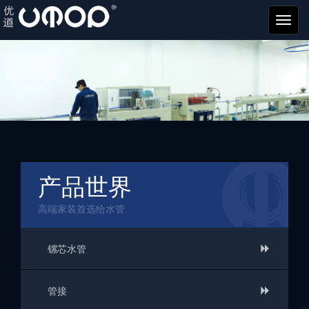
优道
管业
产品世界
高端家装首选给水管
镙芯水管

管接
