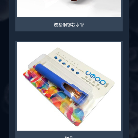
覆塑铜镙芯水管